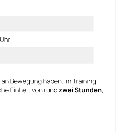
r
 Uhr
d an Bewegung haben. Im Training
che Einheit von rund
zwei Stunden
,